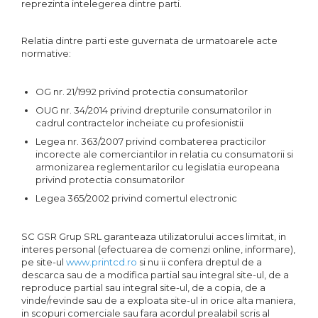
reprezinta intelegerea dintre parti.
Relatia dintre parti este guvernata de urmatoarele acte
normative:
OG nr. 21/1992 privind protectia consumatorilor
OUG nr. 34/2014 privind drepturile consumatorilor in
cadrul contractelor incheiate cu profesionistii
Legea nr. 363/2007 privind combaterea practicilor
incorecte ale comerciantilor in relatia cu consumatorii si
armonizarea reglementarilor cu legislatia europeana
privind protectia consumatorilor
Legea 365/2002 privind comertul electronic
SC GSR Grup SRL garanteaza utilizatorului acces limitat, in
interes personal (efectuarea de comenzi online, informare),
pe site-ul
www.printcd.ro
si nu ii confera dreptul de a
descarca sau de a modifica partial sau integral site-ul, de a
reproduce partial sau integral site-ul, de a copia, de a
vinde/revinde sau de a exploata site-ul in orice alta maniera,
in scopuri comerciale sau fara acordul prealabil scris al