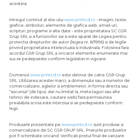
acesteia.
Intregul continut al site-ului
www.printcd.ro
- imagini, texte,
grafice, simboluri, elemente de grafica web, email-uri,
scripturi, programe si alte date - este proprietatea SC GSR
Grup SRL si a furnizorilor sai si este aparat de Legea pentru
protectia drepturilor de autor (legea nr. 8/1996) si de legile
privind proprietatea intelectuala si industriala. Folosirea fara
acordul GSR Grup SRL a oricaror elemente enumerate mai
sus se pedepseste conform legislatiei in vigoare.
Domeniul
www.printcd.ro
este detinut de catre GSR Grup
SRL. Utilizarea acestei marci, a domeniului sau a numelor de
comercializare, siglelor si emblemelor, in forma directa sau
"ascunsa" (de tipul, dar nu limitat la, meta taguri sau alte
tehnici de indexare, cautare web) fara permisiunea
prealabila scrisa este interzisa si se pedepseste conform
legii.
Produsele prezentate pe
www.printcd.ro
sunt produse si
comercializare de SC GSR GRUP SRL. Preturile produselor
pot fi schimbate oricand. Verificati pretul final de vanzare