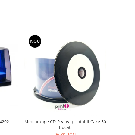
NOU
NOU
-4202
Mediarange CD-R vinyl printabil Cake 50
Epson
bucati
96,80 RON