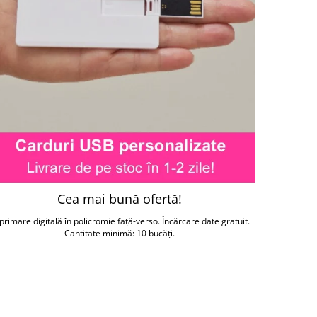
Cea mai bună ofertă!
primare digitală în policromie față-verso. Încărcare date gratuit.
Cantitate minimă: 10 bucăți.