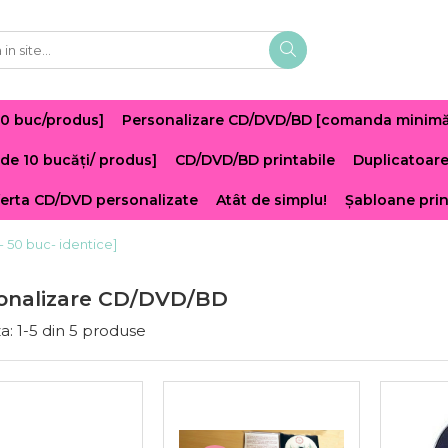
10 buc/produs]
Personalizare CD/DVD/BD [comanda minimă -
de 10 bucăți/ produs]
CD/DVD/BD printabile
Duplicatoar
erta CD/DVD personalizate
Atât de simplu!
Șabloane pri
50 buc- identice]
onalizare CD/DVD/BD
a:
1-
5
din
5
produse