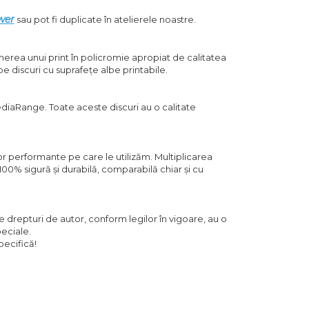
wer
sau pot fi duplicate în atelierele noastre.
nerea unui print în policromie apropiat de calitatea
, pe discuri cu suprafețe albe printabile.
MediaRange. Toate aceste discuri au o calitate
r performante pe care le utilizăm. Multiplicarea
100% sigură și durabilă, comparabilă chiar și cu
 drepturi de autor, conform legilor în vigoare, au o
peciale.
pecifică!