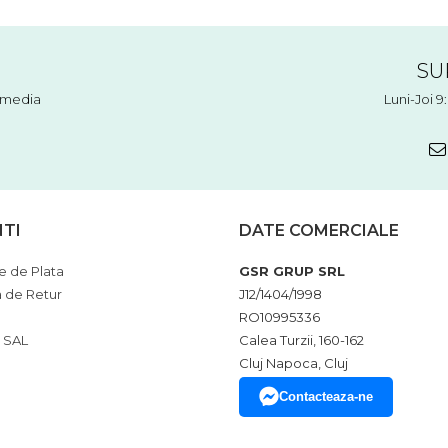
SU
l media
Luni-Joi 9
NTI
DATE COMERCIALE
 de Plata
GSR GRUP SRL
a de Retur
J12/1404/1998
RO10995336
 SAL
Calea Turzii, 160-162
Cluj Napoca, Cluj
Contacteaza-ne