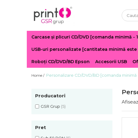
Carcase și plicuri CD/DVD [comanda minimă - 
USB-uri personalizate [cantitatea minimă este 
Roboți CD/DVD/BD Epson
Accesorii USB
Of
Personalizare CD/DVD/BD [comanda minimă - 
Home /
Pers
Producatori
Afiseaz
GSR Grup
(5)
Pret