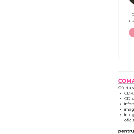
P
du
COMAN
Oferta s
CD-ur
CD-ur
infor
imagi
înreg
ofici
pentru 