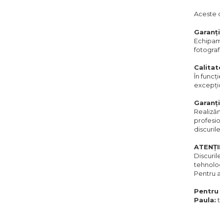
Aceste d
Garanți
Echipame
fotografi
Calitat
În funcț
excepțio
Garanți
Realizăm
profesio
discuril
ATENȚI
Discuril
tehnolog
Pentru a
Pentru 
Paula:
t