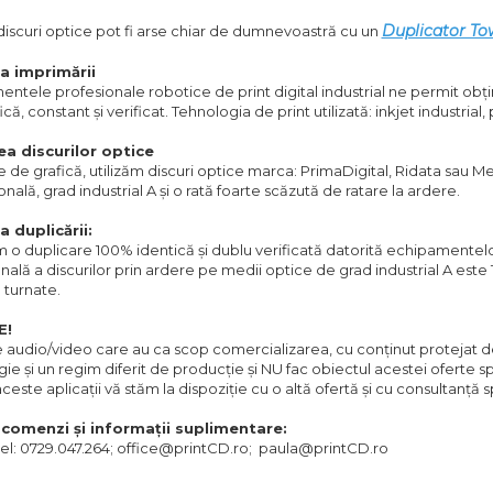
Duplicator To
iscuri optice pot fi arse chiar de dumnevoastră cu un
a imprimării
ntele profesionale robotice de print digital industrial ne permit obți
că, constant și verificat. Tehnologia de print utilizată: inkjet industrial
ea discurilor optice
ie de grafică, utilizăm discuri optice marca: PrimaDigital, Ridata sau 
nală, grad industrial A și o rată foarte scăzută de ratare la ardere.
a duplicării:
 o duplicare 100% identică și dublu verificată datorită echipamentelo
nală a discurilor prin ardere pe medii optice de grad industrial A este 
e turnate.
E!
e audio/video care au ca scop comercializarea, cu conținut protejat de
ie și un regim diferit de producție și NU fac obiectul acestei oferte s
ceste aplicații vă stăm la dispoziție cu o altă ofertă și cu consultanță s
comenzi și informații suplimentare:
el: 0729.047.264; office@printCD.ro; paula@printCD.ro