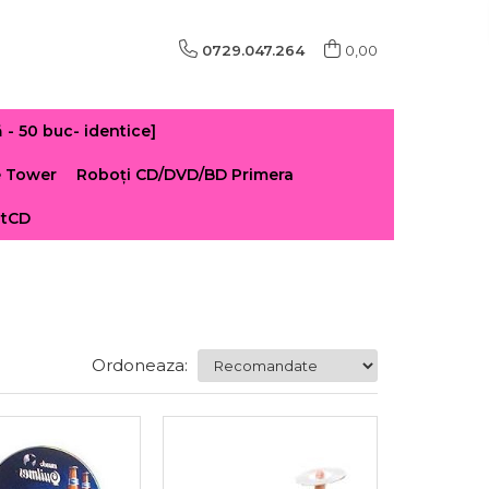
0729.047.264
0,00
 50 buc- identice]
e Tower
Roboți CD/DVD/BD Primera
ntCD
Ordoneaza: