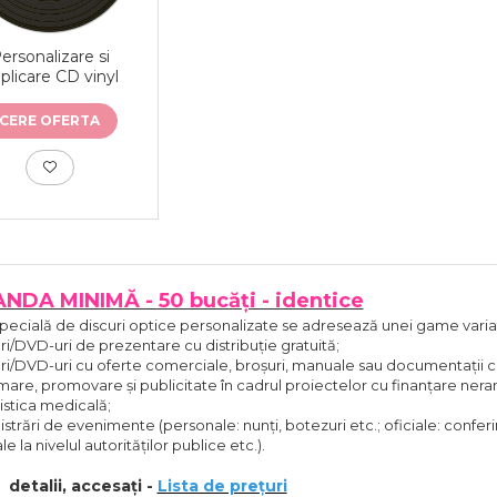
ersonalizare si
plicare CD vinyl
CERE OFERTA
DA MINIMĂ - 50 bucăți - identice
pecială de discuri optice personalizate se adresează unei game variate
i/DVD-uri de prezentare cu distribuție gratuită;
i/DVD-uri cu oferte comerciale, broșuri, manuale sau documentații c
mare, promovare și publicitate în cadrul proiectelor cu finanțare nera
stica medicală;
istrări de evenimente (personale: nunți, botezuri etc.; oficiale: conferi
ale la nivelul autorităților publice etc.).
detalii, accesați -
Lista de prețuri