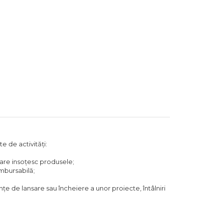
 de activități:
are insoțesc produsele;
mbursabilă;
nțe de lansare sau încheiere a unor proiecte, întâlniri