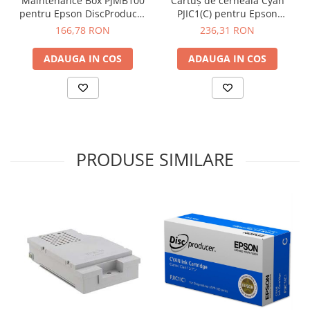
Maintenance Box PJMB100
Cartuș de cerneală Cyan
pentru Epson DiscProducer
PJIC1(C) pentru Epson
PP-100III PP-100II si PP-
DiscProducer
166,78 RON
236,31 RON
100AP
ADAUGA IN COS
ADAUGA IN COS
PRODUSE SIMILARE