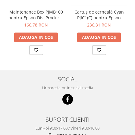
Maintenance Box PJMB100
Cartuș de cerneală Cyan
pentru Epson DiscProducer
PJIC1(C) pentru Epson
PP-100III PP-100II si PP-
DiscProducer
166,78 RON
236,31 RON
100AP
ADAUGA IN COS
ADAUGA IN COS
SOCIAL
Urmareste-ne in social media
SUPORT CLIENTI
Luni-Joi 9:00-17:00 / Vineri 9:00-16:00