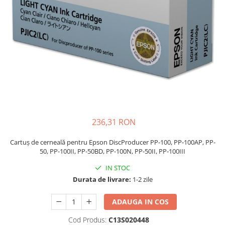
236,31 RON
Cartuș de cerneală pentru Epson DiscProducer PP-100, PP-100AP, PP-
50, PP-100II, PP-50BD, PP-100N, PP-50II, PP-100III
IN STOC
Durata de livrare:
1-2 zile
ADAUGA IN COS
Cod Produs:
C13S020448