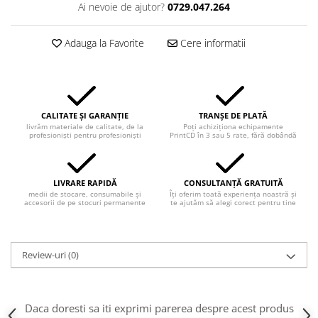
Ai nevoie de ajutor?
0729.047.264
Adauga la Favorite
Cere informatii
CALITATE ȘI GARANȚIE
TRANȘE DE PLATĂ
livrăm materiale de calitate, de la
Poți achiziționa echipamente
profesioniști pentru profesioniști
PrintCD în 3 sau 5 rate, fără dobândă
LIVRARE RAPIDĂ
CONSULTANȚĂ GRATUITĂ
medii de stocare, consumabile și
Îți oferim toată experiența noastră și
accesorii de pe stocuri permanente
te ajutăm să alegi corect pentru tine
Review-uri
(0)
Daca doresti sa iti exprimi parerea despre acest produs