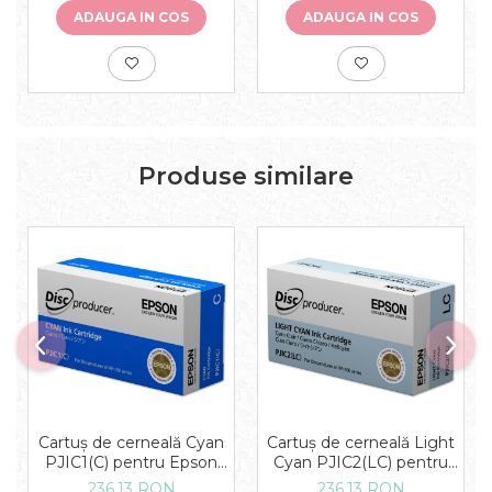
ADAUGA IN COS
ADAUGA IN COS
Produse similare
Cartuș de cerneală Cyan
Cartuș de cerneală Light
PJIC1(C) pentru Epson
Cyan PJIC2(LC) pentru
DiscProducer
Epson DiscProducer
236,13 RON
236,13 RON