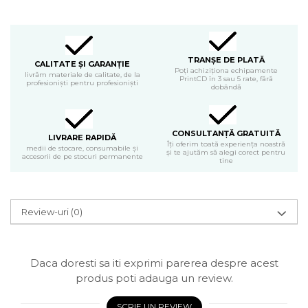
TRANȘE DE PLATĂ
CALITATE ȘI GARANȚIE
Poți achiziționa echipamente
livrăm materiale de calitate, de la
PrintCD în 3 sau 5 rate, fără
profesioniști pentru profesioniști
dobândă
CONSULTANȚĂ GRATUITĂ
LIVRARE RAPIDĂ
Îți oferim toată experiența noastră
medii de stocare, consumabile și
și te ajutăm să alegi corect pentru
accesorii de pe stocuri permanente
tine
Review-uri
(0)
Daca doresti sa iti exprimi parerea despre acest
produs poti adauga un review.
SCRIE UN REVIEW