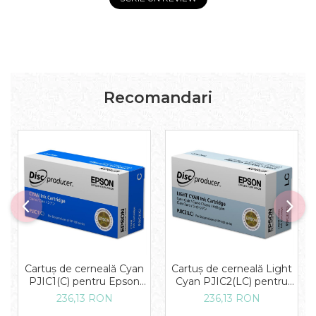
Recomandari
Cartuș de cerneală Cyan
Cartuș de cerneală Light
PJIC1(C) pentru Epson
Cyan PJIC2(LC) pentru
DiscProducer
Epson DiscProducer
236,13 RON
236,13 RON