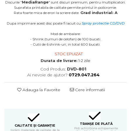
MediaRange
Discurile "
" sunt discuri premium, pentru multiplicatori.
Suprafata printabila de calitate permite printul in policromie.
Grad industrial: A
Rata foarte mica de erori la scriere date.
Dupa imprimare acest disc poate fi lacuit cu
Spray protectie CD/DVD
Mod de ambalare:
- Shrink (turnuri de celofan) de 100 bucati.
- Cutii de 6 shrink-uri, in total 600 bucati.
STOC EPUIZAT
Durata de livrare:
1-2 zile
Cod Produs:
DVD-801
Ai nevoie de ajutor?
0729.047.264
Adauga la Favorite
Cere informatii
TRANȘE DE PLATĂ
CALITATE ȘI GARANȚIE
Poți achiziționa echipamente
livrăm materiale de calitate, de la