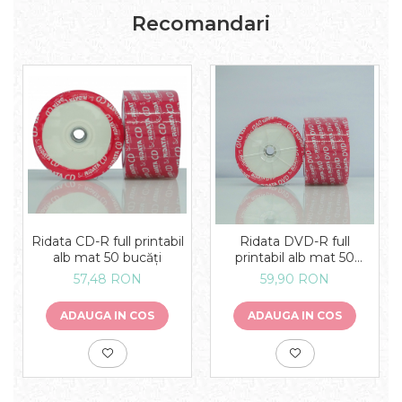
Recomandari
Ridata CD-R full printabil
Ridata DVD-R full
alb mat 50 bucăți
printabil alb mat 50
bucăți
57,48 RON
59,90 RON
ADAUGA IN COS
ADAUGA IN COS