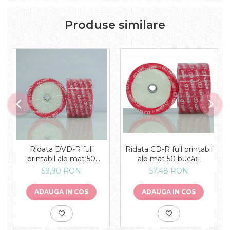
Produse similare
Ridata CD-R full printabil
Ridata DVD-R full
alb mat 50 bucăți
printabil alb mat 50
bucăți
57,48 RON
59,90 RON
ADAUGA IN COS
ADAUGA IN COS