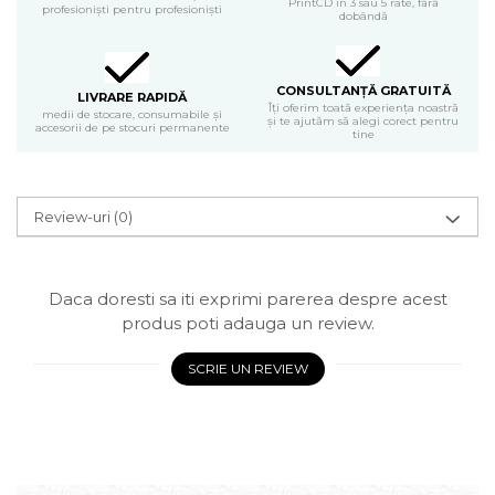
PrintCD în 3 sau 5 rate, fără
profesioniști pentru profesioniști
dobândă
CONSULTANȚĂ GRATUITĂ
LIVRARE RAPIDĂ
Îți oferim toată experiența noastră
medii de stocare, consumabile și
și te ajutăm să alegi corect pentru
accesorii de pe stocuri permanente
tine
Review-uri
(0)
Daca doresti sa iti exprimi parerea despre acest
produs poti adauga un review.
SCRIE UN REVIEW