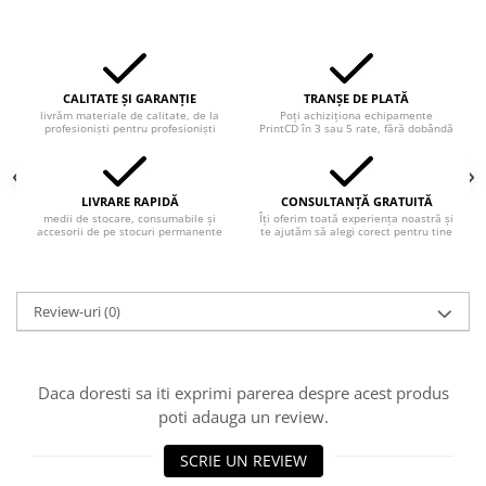
CALITATE ȘI GARANȚIE
TRANȘE DE PLATĂ
livrăm materiale de calitate, de la
Poți achiziționa echipamente
profesioniști pentru profesioniști
PrintCD în 3 sau 5 rate, fără dobândă
LIVRARE RAPIDĂ
CONSULTANȚĂ GRATUITĂ
medii de stocare, consumabile și
Îți oferim toată experiența noastră și
accesorii de pe stocuri permanente
te ajutăm să alegi corect pentru tine
Review-uri
(0)
Daca doresti sa iti exprimi parerea despre acest produs
poti adauga un review.
SCRIE UN REVIEW