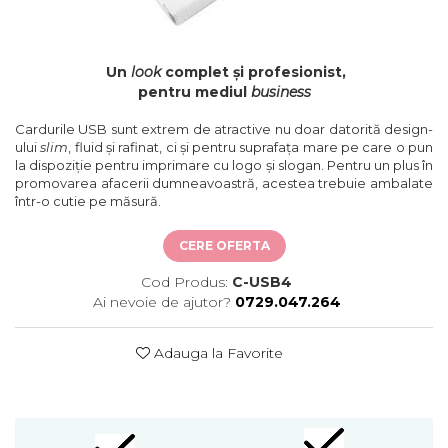
Un
look
complet și profesionist,
pentru mediul
business
Cardurile USB sunt extrem de atractive nu doar datorită design-
ului
slim
, fluid și rafinat, ci și pentru suprafața mare pe care o pun
la dispoziție pentru imprimare cu logo și slogan. Pentru un plus în
promovarea afacerii dumneavoastră, acestea trebuie ambalate
într-o cutie pe măsură.
CERE OFERTA
Cod Produs:
C-USB4
Ai nevoie de ajutor?
0729.047.264
Adauga la Favorite