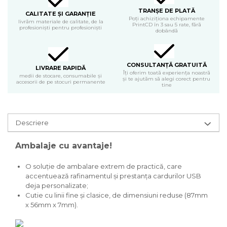
TRANȘE DE PLATĂ
CALITATE ȘI GARANȚIE
Poți achiziționa echipamente
livrăm materiale de calitate, de la
PrintCD în 3 sau 5 rate, fără
profesioniști pentru profesioniști
dobândă
CONSULTANȚĂ GRATUITĂ
LIVRARE RAPIDĂ
Îți oferim toată experiența noastră
medii de stocare, consumabile și
și te ajutăm să alegi corect pentru
accesorii de pe stocuri permanente
tine
Descriere
Ambalaje cu avantaje!
O soluție de ambalare extrem de practică, care
accentuează rafinamentul și prestanța cardurilor USB
deja personalizate;
Cutie cu linii fine și clasice, de dimensiuni reduse (87mm
x 56mm x 7mm).