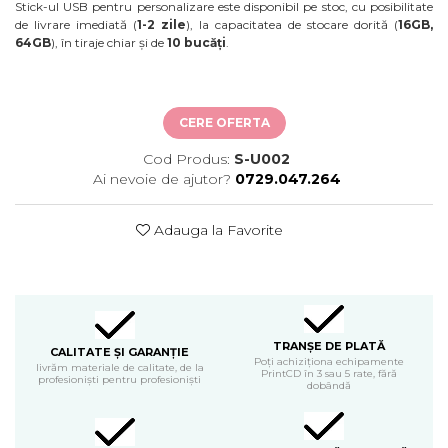
Stick-ul USB pentru personalizare este disponibil pe stoc, cu posibilitate
de livrare imediată (
1-2 zile
), la capacitatea de stocare dorită (
16GB,
64GB
), în tiraje chiar și de
10 bucăți
.
CERE OFERTA
Cod Produs:
S-U002
Ai nevoie de ajutor?
0729.047.264
Adauga la Favorite
TRANȘE DE PLATĂ
CALITATE ȘI GARANȚIE
Poți achiziționa echipamente
livrăm materiale de calitate, de la
PrintCD în 3 sau 5 rate, fără
profesioniști pentru profesioniști
dobândă