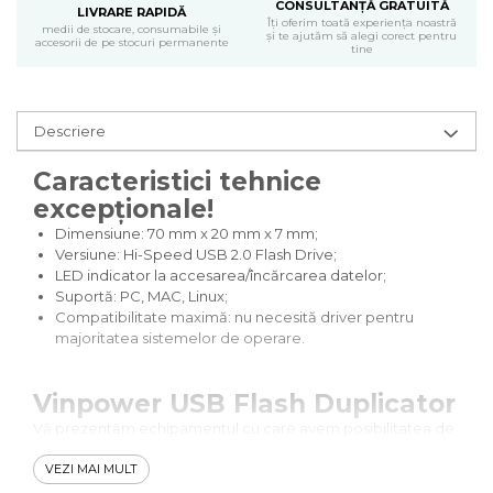
CONSULTANȚĂ GRATUITĂ
LIVRARE RAPIDĂ
Îți oferim toată experiența noastră
medii de stocare, consumabile și
și te ajutăm să alegi corect pentru
accesorii de pe stocuri permanente
tine
Descriere
Caracteristici tehnice
excepționale!
Dimensiune: 70 mm x 20 mm x 7 mm;
Versiune: Hi-Speed USB 2.0 Flash Drive;
LED indicator la accesarea/încărcarea datelor;
Suportă: PC, MAC, Linux;
Compatibilitate maximă: nu necesită driver pentru
majoritatea sistemelor de operare.
Vinpower USB Flash Duplicator
Vă prezentăm echipamentul cu care avem posibilitatea de
a copia mai mult de 2.000 de Flash-uri USB în fiecare zi:
- standalone, fără conectare la PC/laptop;
VEZI MAI MULT
- disponibil cu 7, 11 sau 15 slot-uri;