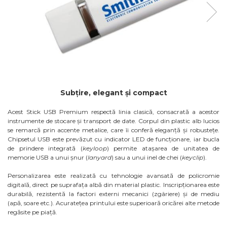
Subțire, elegant și compact
Acest Stick USB Premium respectă linia clasică, consacrată a acestor
instrumente de stocare și transport de date. Corpul din plastic alb lucios
se remarcă prin accente metalice, care îi conferă eleganță și robustețe.
Chipsetul USB este prevăzut cu indicator LED de funcționare, iar bucla
de prindere integrată (
keyloop
) permite atașarea de unitatea de
memorie USB a unui șnur (
lanyard
) sau a unui inel de chei (
keyclip
).
Personalizarea este realizată cu tehnologie avansată de policromie
digitală, direct pe suprafața albă din material plastic. Inscripționarea este
durabilă, rezistentă la factori externi mecanici (zgâriere) și de mediu
(apă, soare etc.). Acuratețea printului este superioară oricărei alte metode
regăsite pe piață.