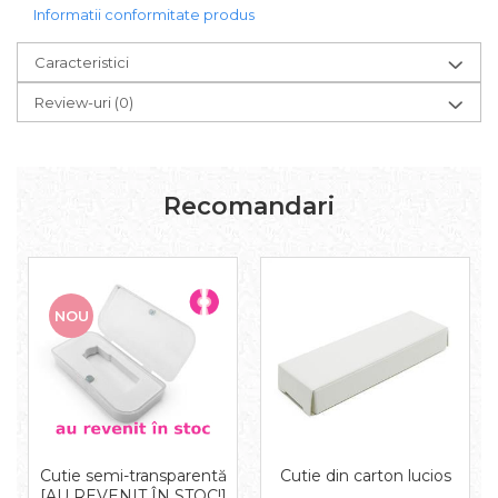
Informatii conformitate produs
- funcționare sigură, fără erori.
Află mai mult cu un simplu CLICK!
Caracteristici
Review-uri
(0)
Recomandari
NOU
Cutie semi-transparentă
Cutie din carton lucios
[AU REVENIT ÎN STOC!]