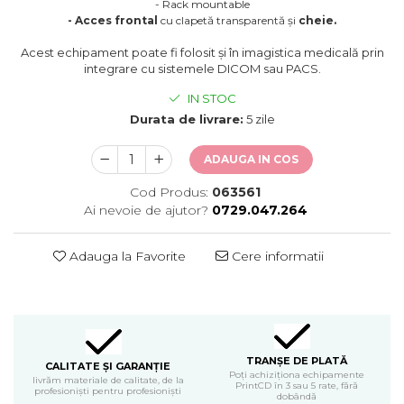
- Rack mountable
- Acces frontal
cu clapetă transparentă și
cheie.
Acest echipament poate fi folosit și în imagistica medicală prin
integrare cu sistemele DICOM sau PACS.
IN STOC
Durata de livrare:
5 zile
ADAUGA IN COS
Cod Produs:
063561
Ai nevoie de ajutor?
0729.047.264
Adauga la Favorite
Cere informatii
TRANȘE DE PLATĂ
CALITATE ȘI GARANȚIE
Poți achiziționa echipamente
livrăm materiale de calitate, de la
PrintCD în 3 sau 5 rate, fără
profesioniști pentru profesioniști
dobândă