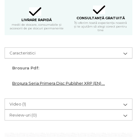
CONSULTANȚĂ GRATUITĂ
LIVRARE RAPIDĂ
Îți oferim toată experiența noastră
medii de stocare, consumabile și
și te ajutăm să alegi corect pentru
accesorii de pe stocuri permanente
tine
Caracteristici
Brosura Pdf:
Broșura Seria Primera Disc Publsher XRP (EN) ...
Video
(1)
Review-uri
(0)