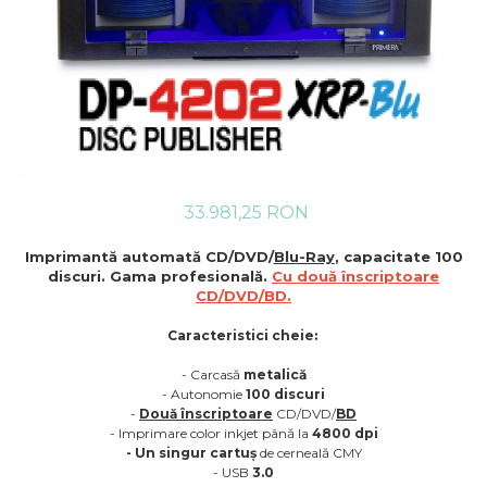
33.981,25 RON
Imprimantă automată CD/DVD/
Blu-Ray
, capacitate 100
discuri. Gama profesională.
Cu două înscriptoare
CD/DVD/BD.
Caracteristici cheie:
- Carcasă
metalică
- Autonomie
100 discuri
-
Două înscriptoare
CD/DVD/
BD
- Imprimare color inkjet până la
4800 dpi
- Un singur cartuș
de cerneală CMY
- USB
3.0