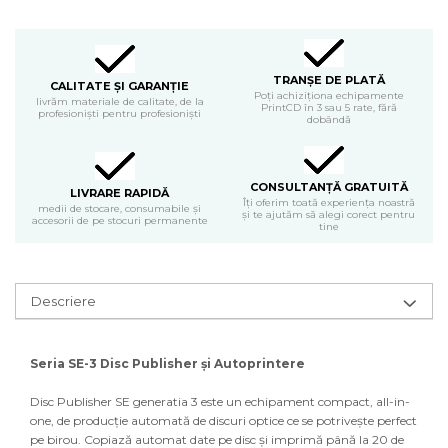
TRANȘE DE PLATĂ
CALITATE ȘI GARANȚIE
Poți achiziționa echipamente
livrăm materiale de calitate, de la
PrintCD în 3 sau 5 rate, fără
profesioniști pentru profesioniști
dobândă
CONSULTANȚĂ GRATUITĂ
LIVRARE RAPIDĂ
Îți oferim toată experiența noastră
medii de stocare, consumabile și
și te ajutăm să alegi corect pentru
accesorii de pe stocuri permanente
tine
Descriere
Seria SE-3 Disc Publisher și Autoprintere
Disc Publisher SE generatia 3 este un echipament compact, all-in-
one, de producție automată de discuri optice ce se potrivește perfect
pe birou. Copiază automat date pe disc și imprimă până la 20 de