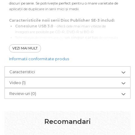
discuri pe serie. Se potrivește perfect pentru o mare varietate de
aplicații de duplicare in serii mici și medii.
Caracteristicile noii serii Disc Publisher SE-3 includ:
Conexiune USB 3.0
- oferă cele mai mari viteze de
înregistrare posibile pe CD-R, DVD-R și BD-R.
Tehnologie de imprimare cu
un singur cartuș
de cerneala
CMY cu cap de imprimare încorporat.
VEZI MAI MULT
Noul cartuș asigură o rezoluție nativă de 1200 dpi, suficientă in
majoritatea cazurilor. La 4800 dpi se obțin
imagini foto-
Informatii conformitate produs
realiste
.
Compatibil cu
Windows 7/8/10
+ și
Mac OS X 10.7
(sau mai
Caracteristici
mare).
Imprimă cu până la
270%
mai rapid decât modelul precedent.
Video
(1)
Doar câteva din cele mai populare utilizări:
CD-uri de marketing si prezentare
Review-uri
(0)
DVD-uri cu evenimente filmate
CD-uri cu colecții de fotografii
Integrare în sisteme PACS și DICOM pentru centre de radiologie
medicală
Recomandari