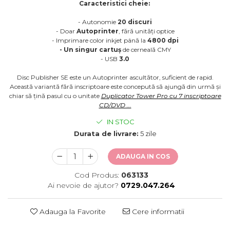
Caracteristici cheie:
- Autonomie
20 discuri
- Doar
Autoprinter
, fără unități optice
- Imprimare color inkjet până la
4800 dpi
- Un singur cartuș
de cerneală CMY
- USB
3.0
Disc Publisher SE este un Autoprinter ascultător, suficient de rapid.
Această variantă fără inscriptoare este concepută să ajungă din urmă și
chiar să țină pasul cu o unitate
Duplicator Tower Pro cu 7 inscriptoare
CD/DVD ...
IN STOC
Durata de livrare:
5 zile
ADAUGA IN COS
Cod Produs:
063133
Ai nevoie de ajutor?
0729.047.264
Adauga la Favorite
Cere informatii