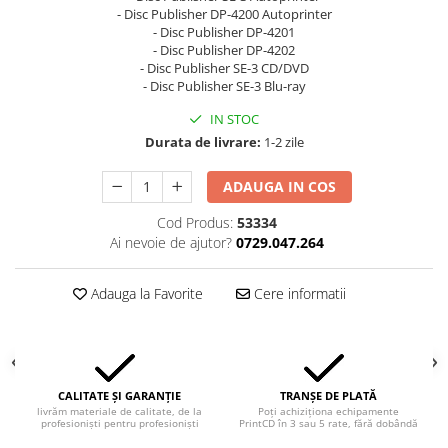
- Disc Publisher DP-4200 Autoprinter
- Disc Publisher DP-4201
- Disc Publisher DP-4202
- Disc Publisher SE-3 CD/DVD
- Disc Publisher SE-3 Blu-ray
IN STOC
Durata de livrare:
1-2 zile
ADAUGA IN COS
Cod Produs:
53334
Ai nevoie de ajutor?
0729.047.264
Adauga la Favorite
Cere informatii
CALITATE ȘI GARANȚIE
TRANȘE DE PLATĂ
livrăm materiale de calitate, de la
Poți achiziționa echipamente
profesioniști pentru profesioniști
PrintCD în 3 sau 5 rate, fără dobândă