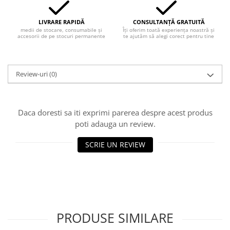
LIVRARE RAPIDĂ
CONSULTANȚĂ GRATUITĂ
medii de stocare, consumabile și
Îți oferim toată experiența noastră și
accesorii de pe stocuri permanente
te ajutăm să alegi corect pentru tine
Review-uri
(0)
Daca doresti sa iti exprimi parerea despre acest produs
poti adauga un review.
SCRIE UN REVIEW
PRODUSE SIMILARE