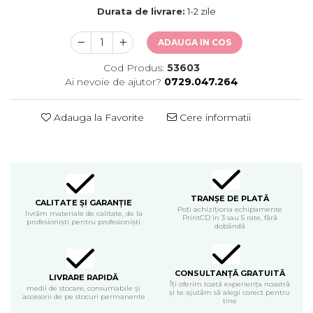
Durata de livrare:
1-2 zile
ADAUGA IN COS
Cod Produs:
53603
Ai nevoie de ajutor?
0729.047.264
Adauga la Favorite
Cere informatii
TRANȘE DE PLATĂ
CALITATE ȘI GARANȚIE
Poți achiziționa echipamente
livrăm materiale de calitate, de la
PrintCD în 3 sau 5 rate, fără
profesioniști pentru profesioniști
dobândă
CONSULTANȚĂ GRATUITĂ
LIVRARE RAPIDĂ
Îți oferim toată experiența noastră
medii de stocare, consumabile și
și te ajutăm să alegi corect pentru
accesorii de pe stocuri permanente
tine