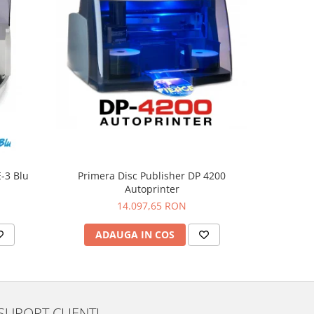
-3 Blu
Primera Disc Publisher DP 4200
Primer
Autoprinter
14.097,65 RON
ADAUGA IN COS
AD
SUPORT CLIENTI