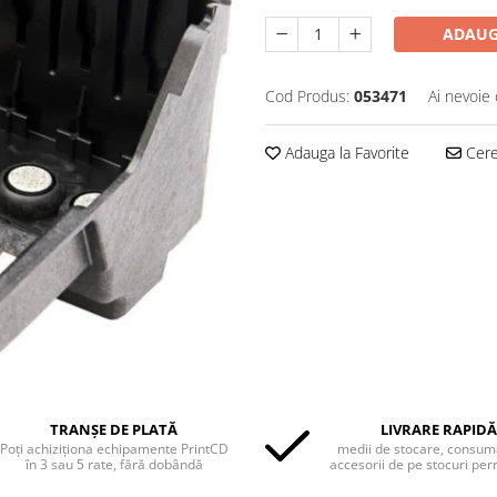
ADAUG
Cod Produs:
053471
Ai nevoie 
Adauga la Favorite
Cere 
TRANȘE DE PLATĂ
LIVRARE RAPIDĂ
Poți achiziționa echipamente PrintCD
medii de stocare, consuma
în 3 sau 5 rate, fără dobândă
accesorii de pe stocuri pe