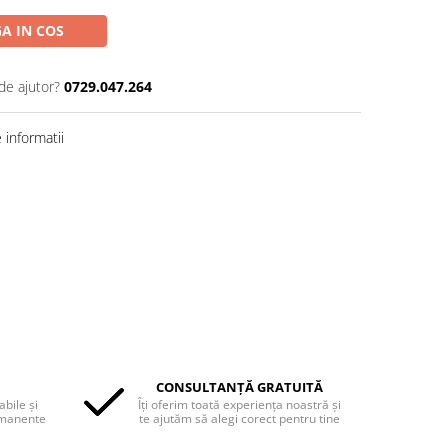
A IN COS
de ajutor?
0729.047.264
informatii
CONSULTANȚĂ GRATUITĂ
bile și
Îți oferim toată experiența noastră și
rmanente
te ajutăm să alegi corect pentru tine