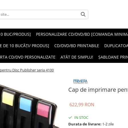
10 BUC/PRODUS]
PERSONALIZARE CD/DVD/BD [COMANDA MINIMĂ 
E DE 10 BUCĂȚI/ PRODUS]
CD/DVD/BD PRINTABILE
DUPLICATO
RTA CD/DVD PERSONALIZATE
ATÂT DE SIMPLU!
ȘABLOANE PRI
entru Disc Publisher seria 4100
Cap de imprimare pent
622,99 RON
IN STOC
Durata de livrare:
1-2 zile