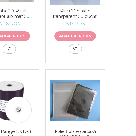
ata CD-R full
Plic CD plastic
abil alb mat 50
transparent 50 bucăți
bucăți
57,48 RON
15,13 RON
AUGA IN COS
ADAUGA IN COS
aRange DVD-R
Folie țiplare carcasă