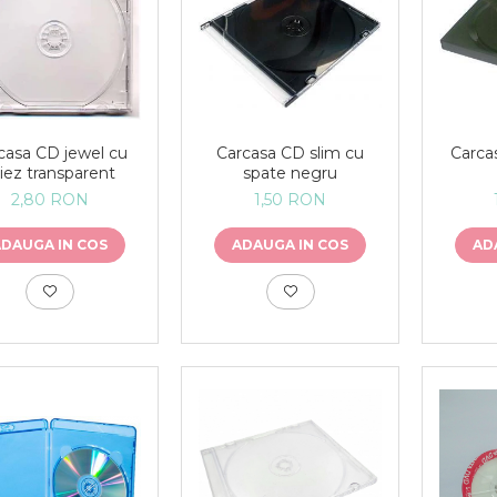
casa CD jewel cu
Carcasa CD slim cu
Carc
iez transparent
spate negru
2,80 RON
1,50 RON
ADAUGA IN COS
ADAUGA IN COS
AD