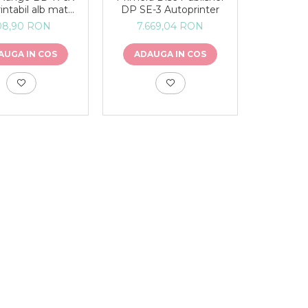
rintabil alb mat
DP SE-3 Autoprinter
KE 25 bucăți
08,90 RON
7.669,04 RON
AUGA IN COS
ADAUGA IN COS