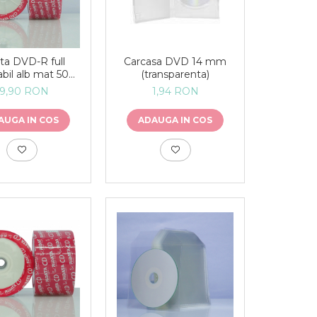
ta DVD-R full
Carcasa DVD 14 mm
abil alb mat 50
(transparenta)
bucăți
59,90 RON
1,94 RON
AUGA IN COS
ADAUGA IN COS