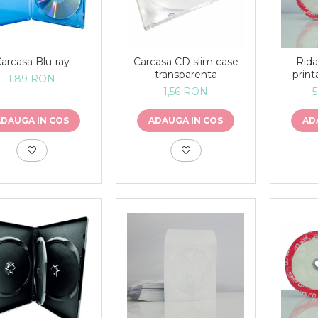
arcasa Blu-ray
Carcasa CD slim case
Rida
transparenta
print
1,89 RON
1,56 RON
ADAUGA IN COS
ADAUGA IN COS
AD