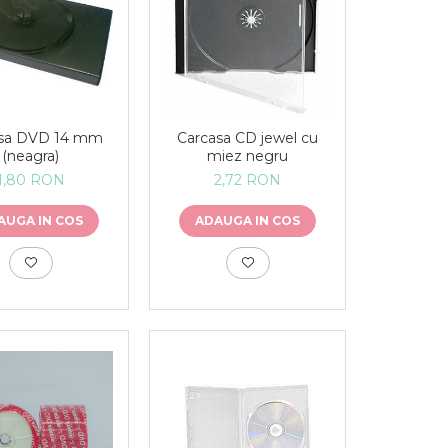
asa DVD 14 mm
Carcasa CD jewel cu
(neagra)
miez negru
1,80 RON
2,72 RON
AUGA IN COS
ADAUGA IN COS