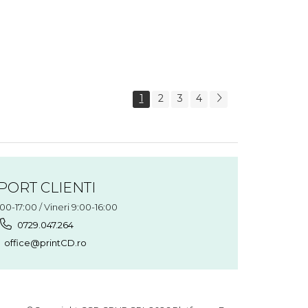
1
2
3
4
PORT CLIENTI
:00-17:00 / Vineri 9:00-16:00
0729.047.264
office@printCD.ro