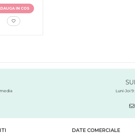
ADAUGA IN COS
SU
l media
Luni-Joi 9
NTI
DATE COMERCIALE