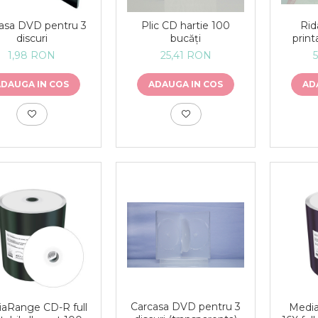
Rid
asa DVD pentru 3
Plic CD hartie 100
print
discuri
bucăți
1,98 RON
25,41 RON
AD
ADAUGA IN COS
ADAUGA IN COS
Carcasa DVD pentru 3
aRange CD-R full
Medi