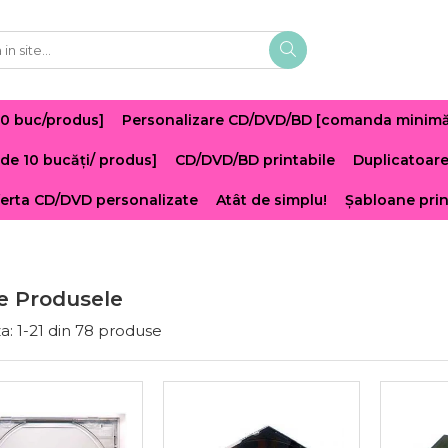
10 buc/produs]
Personalizare CD/DVD/BD [comanda minimă -
de 10 bucăți/ produs]
CD/DVD/BD printabile
Duplicatoar
erta CD/DVD personalizate
Atât de simplu!
Șabloane pri
e Produsele
a:
1-
21
din
78
produse