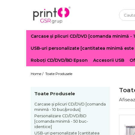
Carcase și plicuri CD/DVD [comanda minimă - 
USB-uri personalizate [cantitatea minimă este 
Roboți CD/DVD/BD Epson
Accesorii USB
Of
Home /
Toate Produsele
Toat
Toate Produsele
Afiseaz
Carcase și plicuri CD/DVD [comanda
minimă - 10 buc/produs]
Personalizare CD/DVD/BD
[comanda minimă - 50 buc-
identice]
USB-uri personalizate [cantitatea