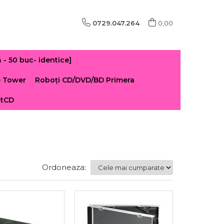
0729.047.264
0,00
 50 buc- identice]
e Tower
Roboți CD/DVD/BD Primera
ntCD
Ordoneaza: