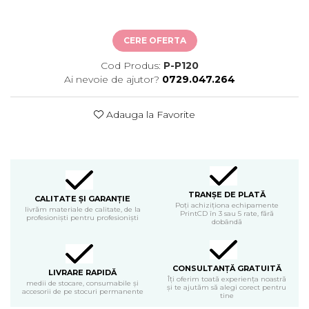
CERE OFERTA
Cod Produs:
P-P120
Ai nevoie de ajutor?
0729.047.264
Adauga la Favorite
TRANȘE DE PLATĂ
CALITATE ȘI GARANȚIE
Poți achiziționa echipamente
livrăm materiale de calitate, de la
PrintCD în 3 sau 5 rate, fără
profesioniști pentru profesioniști
dobândă
CONSULTANȚĂ GRATUITĂ
LIVRARE RAPIDĂ
Îți oferim toată experiența noastră
medii de stocare, consumabile și
și te ajutăm să alegi corect pentru
accesorii de pe stocuri permanente
tine