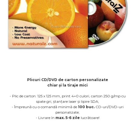
Plicuri CD/DVD de carton personalizate
chiar și la tiraje mici
- Plic de carton: 125 x 125 mm, print 4+0 culori, carton 250 g/mp cu
spate gri, ștanțare laser și lipire SDA;
- Împreună cu o comandă minimă de
100 buc.
CD-uri/DVD-uri
personalizate;
- Livrare în
max. 5-6 zile
lucrătoare!