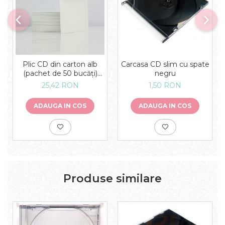
Plic CD din carton alb
Carcasa CD slim cu spate
(pachet de 50 bucăți)
negru
[stoc epuizat
25,42 RON
1,50 RON
momentan]
ADAUGA IN COS
ADAUGA IN COS
Produse similare