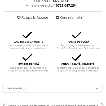
Cod Produs:
CDV-314T
Ai nevoie de ajutor?
0729.047.264
Adauga la Favorite
Cere informatii
CALITATE ȘI GARANȚIE
TRANȘE DE PLATĂ
livrăm materiale de calitate, de la
Poți achiziționa echipamente
profesioniști pentru profesioniști
PrintCD în 3 sau 5 rate, fără dobândă
LIVRARE RAPIDĂ
CONSULTANȚĂ GRATUITĂ
medii de stocare, consumabile și
Îți oferim toată experiența noastră și
accesorii de pe stocuri permanente
te ajutăm să alegi corect pentru tine
Review-uri
(0)
Daca doresti sa iti exprimi parerea despre acest produs