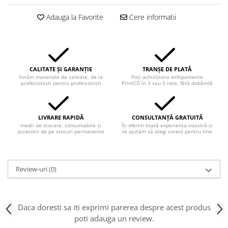
Adauga la Favorite
Cere informatii
CALITATE ȘI GARANȚIE
TRANȘE DE PLATĂ
livrăm materiale de calitate, de la
Poți achiziționa echipamente
profesioniști pentru profesioniști
PrintCD în 3 sau 5 rate, fără dobândă
LIVRARE RAPIDĂ
CONSULTANȚĂ GRATUITĂ
medii de stocare, consumabile și
Îți oferim toată experiența noastră și
accesorii de pe stocuri permanente
te ajutăm să alegi corect pentru tine
Review-uri
(0)
Daca doresti sa iti exprimi parerea despre acest produs
poti adauga un review.