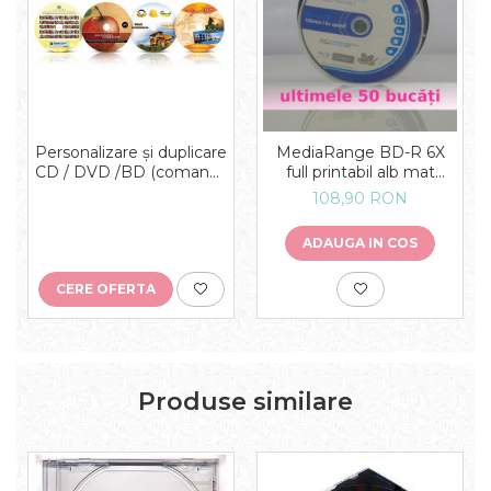
Personalizare și duplicare
MediaRange BD-R 6X
CD / DVD /BD (comanda
full printabil alb mat
minimă - 50 buc identice)
CAKE 25 bucăți
108,90 RON
ADAUGA IN COS
CERE OFERTA
Produse similare