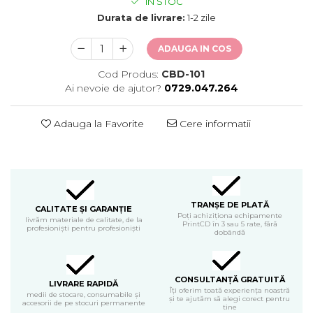
IN STOC
Durata de livrare:
1-2 zile
ADAUGA IN COS
Cod Produs:
CBD-101
Ai nevoie de ajutor?
0729.047.264
Adauga la Favorite
Cere informatii
TRANȘE DE PLATĂ
CALITATE ȘI GARANȚIE
Poți achiziționa echipamente
livrăm materiale de calitate, de la
PrintCD în 3 sau 5 rate, fără
profesioniști pentru profesioniști
dobândă
CONSULTANȚĂ GRATUITĂ
LIVRARE RAPIDĂ
Îți oferim toată experiența noastră
medii de stocare, consumabile și
și te ajutăm să alegi corect pentru
accesorii de pe stocuri permanente
tine